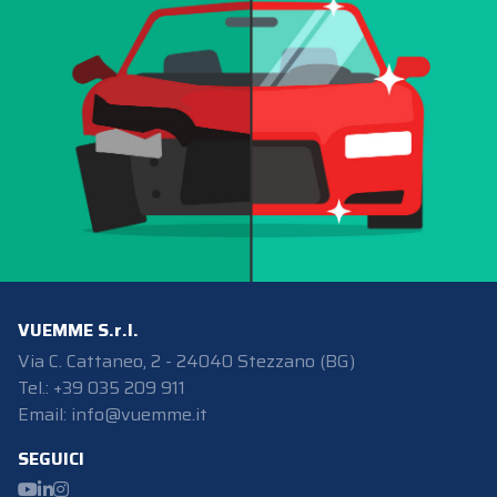
VUEMME S.r.l.
Via C. Cattaneo, 2 - 24040 Stezzano (BG)
Tel.: +39 035 209 911
Email:
info@vuemme.it
SEGUICI