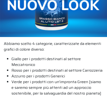
Abbiamo scelto 4 categorie, caratterizzate da elementi
grafici di colore diverso:
Giallo per i prodotti destinati al settore
CHI SIAMO
Meccatronico
PRODOTTI E SETTORI
Rosso per i prodotti destinati al settore Carrozzeria
CATALOGHI
Azzurro per i prodotti Generici
SERVIZI
Verde per i prodotti con un’impronta Green [siamo
NEWS
e saremo sempre più attenti ad un approccio
LAVORA CON NOI
sostenibile, per la salvaguardia del nostro pianeta]
CONTATTI